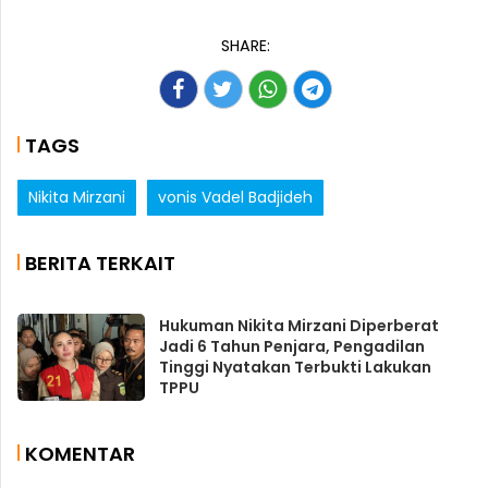
SHARE:
TAGS
Nikita Mirzani
vonis Vadel Badjideh
BERITA TERKAIT
Hukuman Nikita Mirzani Diperberat
Jadi 6 Tahun Penjara, Pengadilan
Tinggi Nyatakan Terbukti Lakukan
TPPU
KOMENTAR