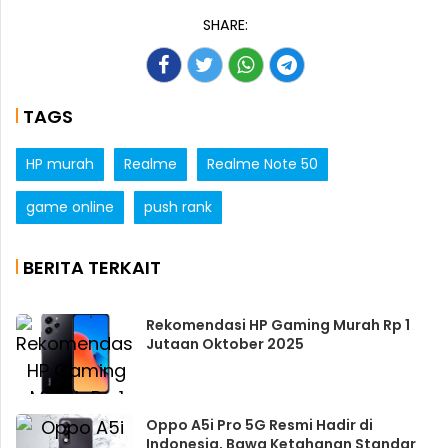
SHARE:
TAGS
HP murah
Realme
Realme Note 50
game online
push rank
BERITA TERKAIT
Rekomendasi HP Gaming Murah Rp 1
Jutaan Oktober 2025
Oppo A5i Pro 5G Resmi Hadir di
Indonesia, Bawa Ketahanan Standar