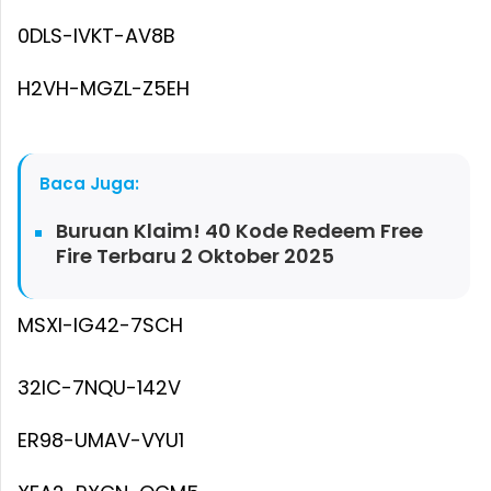
0DLS-IVKT-AV8B
H2VH-MGZL-Z5EH
Baca Juga:
Buruan Klaim! 40 Kode Redeem Free
Fire Terbaru 2 Oktober 2025
MSXI-IG42-7SCH
32IC-7NQU-142V
ER98-UMAV-VYU1