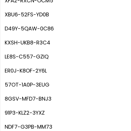
XFA2-RXCN-OCM5
XBU6-52FS-YD0B
D49Y-5QAW-0C86
KXSH-UKB8-R3C4
LE8S-C557-GZIQ
ER0J-K8OF-2Y6L
57OT-1A0P-3EUG
8GSV-MFD7-BNJ3
91P3-KLZ2-3YXZ
NDF7-G3PB-MM73