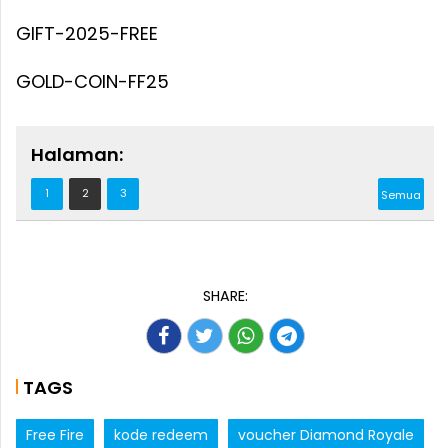
GIFT-2025-FREE
GOLD-COIN-FF25
Halaman:
1
2
3
Semua
SHARE:
TAGS
Free Fire
kode redeem
voucher Diamond Royale