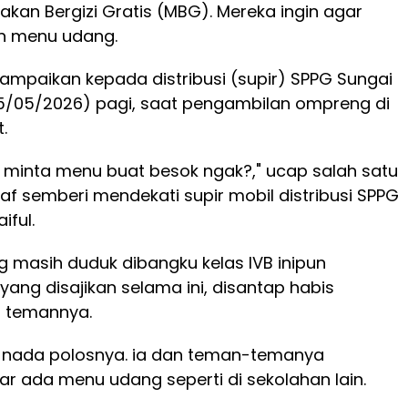
kan Bergizi Gratis (MBG). Mereka ingin agar
an menu udang.
isampaikan kepada distribusi (supir) SPPG Sungai
05/05/2026) pagi, saat pengambilan ompreng di
.
h minta menu buat besok ngak?," ucap salah satu
af semberi mendekati supir mobil distribusi SPPG
iful.
 masih duduk dibangku kelas IVB inipun
ng disajikan selama ini, disantap habis
 temannya.
nada polosnya. ia dan teman-temanya
ar ada menu udang seperti di sekolahan lain.