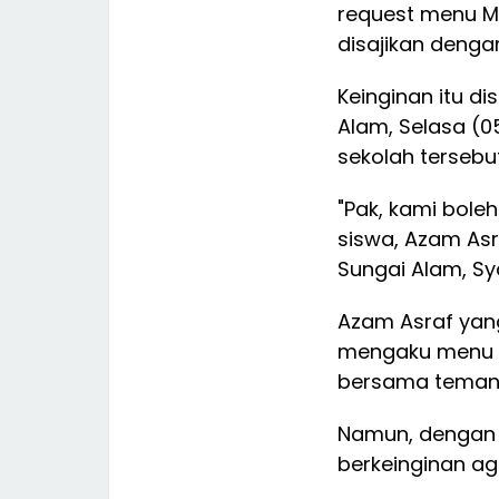
request menu Ma
disajikan deng
Keinginan itu d
Alam, Selasa (
sekolah tersebut
"Pak, kami bole
siswa, Azam Asr
Sungai Alam, Sya
Azam Asraf yang
mengaku menu ya
bersama teman
Namun, dengan 
berkeinginan ag