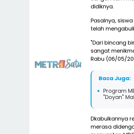
didiknya.
Pasalnya, sisw
telah mengabulk
"Dari bincang b
sangat menikma
Rabu (06/05/20
Baca Juga:
Program MB
"Doyan" Ma
Dkabulkannya r
merasa didenga