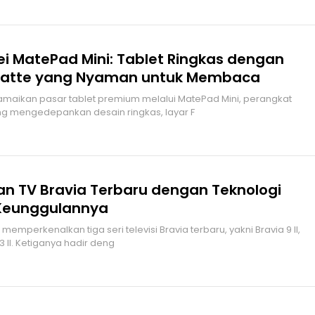
i MatePad Mini: Tablet Ringkas dengan
Matte yang Nyaman untuk Membaca
maikan pasar tablet premium melalui MatePad Mini, perangkat
ang mengedepankan desain ringkas, layar F
an TV Bravia Terbaru dengan Teknologi
i Keunggulannya
memperkenalkan tiga seri televisi Bravia terbaru, yakni Bravia 9 II,
 3 II. Ketiganya hadir deng