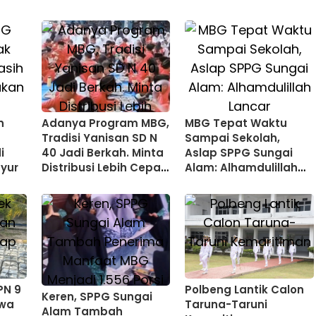
n
Adanya Program MBG,
MBG Tepat Waktu
Tradisi Yanisan SD N
Sampai Sekolah,
i
40 Jadi Berkah. Minta
Aslap SPPG Sungai
yur
Distribusi Lebih Cepat
Alam: Alhamdulillah
di Hari Jumat
Lancar
PN 9
Polbeng Lantik Calon
Keren, SPPG Sungai
swa
Taruna-Taruni
Alam Tambah