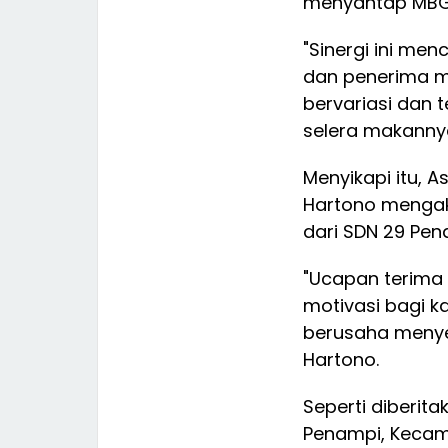
menyantap MBG
"Sinergi ini me
dan penerima ma
bervariasi dan
selera makannya
Menyikapi itu, 
Hartono mengak
dari SDN 29 Pe
"Ucapan terima 
motivasi bagi k
berusaha menyed
Hartono.
Seperti diberit
Penampi, Kecama