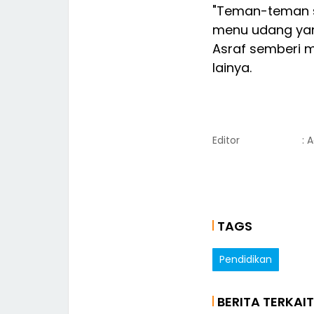
"Teman-teman sa
menu udang yang
Asraf semberi m
lainya.
Editor
: 
TAGS
Pendidikan
BERITA TERKAIT