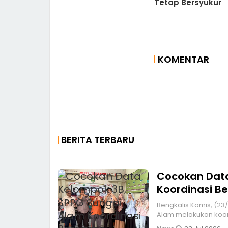
Tetap Bersyukur
KOMENTAR
BERITA TERBARU
Cocokan Data
Koordinasi B
Bengkalis Kamis, (23/07/2026) pagi, Satuan Pelayanan Pemenuhan Gizi (SPPG) Sungai
Alam melakukan koor