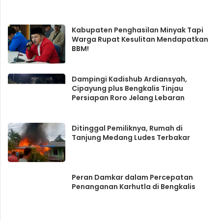
Peristiwa
BERITA TERKAIT
Diterjang Puting Beliung, Rumah
Warga di Bandar Laksamana Rusak
Parah
Tak Direspon, GMNI Kembali Soroti
Tambak Udang Bengkalis
Kabupaten Penghasilan Minyak Tapi
Warga Rupat Kesulitan Mendapatkan
BBM!
Dampingi Kadishub Ardiansyah,
Cipayung plus Bengkalis Tinjau