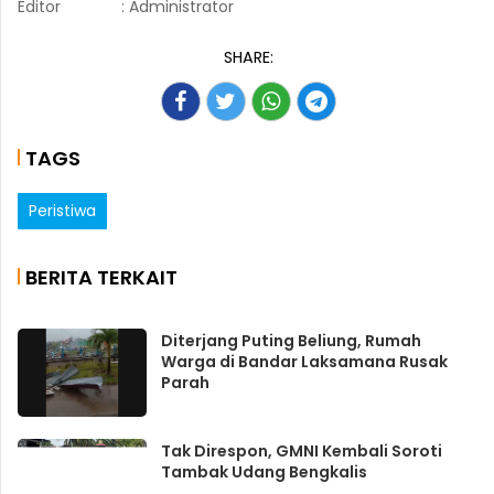
Saat ini, BGN telah menutup SPPG itu dengan
batas waktu yang belum ditentukan lantaran
tim investigasi masih menunggu hasil uji
laboratorium menu MBG yang diduga kuat
jadi penyebab ratusan siswa keracunan.
Sumber: KompasTV
Editor
: Administrator
SHARE:
TAGS