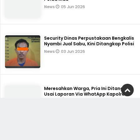
Jaga Kebugaran, Ahli Gizi Reza Ayumi
Ajak Relawan SPPG Sungai Alam
Berolahraga
06 Jun 2026
News
Nelayan Rupat Utara, Bengkalis Terima
Bantuan "Sambang Nusa" Dirpolairud
Polda Riau
05 Jun 2026
News
Security Dinas Perpustakaan Bengkalis
Nyambi Jual Sabu, Kini Ditangkap Polisi