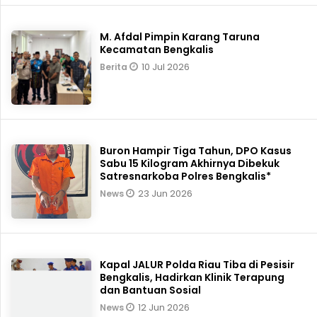
Review Huawei MatePad Mini: Tablet
Ringkas dengan Layar PaperMatte
yang Nyaman untuk Membaca
11 Jul 2026
Review
Sony Luncurkan TV Bravia Terbaru
dengan Teknologi True RGB, Ini
Keunggulannya
11 Jul 2026
Review
M. Afdal Pimpin Karang Taruna
Kecamatan Bengkalis
10 Jul 2026
Berita