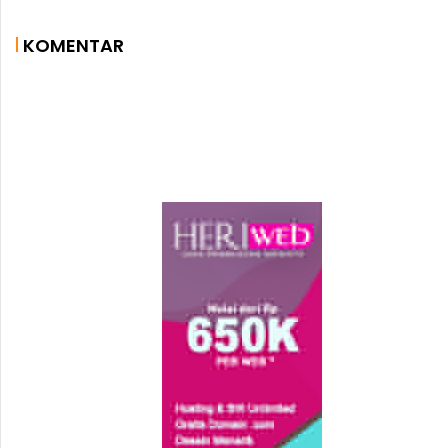
Persiapan Roro Jelang Lebaran
Ditinggal Pemiliknya, Rumah di
Tanjung Medang Ludes Terbakar
Peran Damkar dalam Percepatan
Penanganan Karhutla di Bengkalis
KOMENTAR