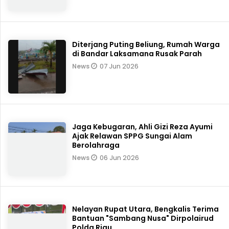
Buron Hampir Tiga Tahun, DPO Kasus
Sabu 15 Kilogram Akhirnya Dibekuk
Satresnarkoba Polres Bengkalis*
23 Jun 2026
News
Kapal JALUR Polda Riau Tiba di Pesisir
Bengkalis, Hadirkan Klinik Terapung
dan Bantuan Sosial
12 Jun 2026
News
Diterjang Puting Beliung, Rumah Warga
di Bandar Laksamana Rusak Parah
07 Jun 2026
News