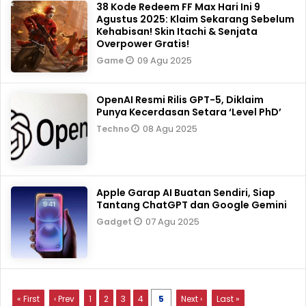
38 Kode Redeem FF Max Hari Ini 9
Agustus 2025: Klaim Sekarang Sebelum
Kehabisan! Skin Itachi & Senjata
Overpower Gratis!
09 Agu 2025
Game
OpenAI Resmi Rilis GPT-5, Diklaim
Punya Kecerdasan Setara ‘Level PhD’
08 Agu 2025
Techno
Apple Garap AI Buatan Sendiri, Siap
Tantang ChatGPT dan Google Gemini
07 Agu 2025
Gadget
« First
‹ Prev
1
2
3
4
5
Next ›
Last »