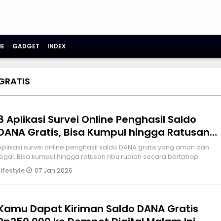
E
GADGET
INDEX
GRATIS
8 Aplikasi Survei Online Penghasil Saldo
DANA Gratis, Bisa Kumpul hingga Ratusan
Ribu
Aplikasi survei online penghasil saldo DANA gratis yang aman dan
legal. Bisa kumpul hingga ratusan ribu rupiah secara bertahap.
07 Jan 2026
Lifestyle
Kamu Dapat Kiriman Saldo DANA Gratis