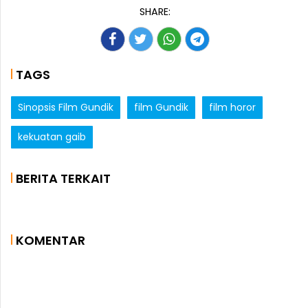
SHARE:
TAGS
Sinopsis Film Gundik
film Gundik
film horor
kekuatan gaib
BERITA TERKAIT
KOMENTAR