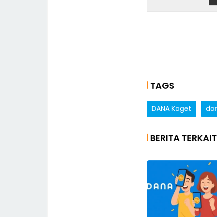
TAGS
DANA Kaget
dom
BERITA TERKAIT