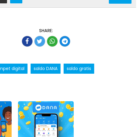
SHARE:
pet digital
saldo DANA
saldo gratis