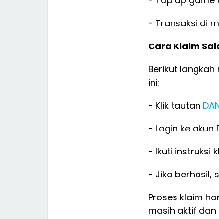
- Top up game 
- Transaksi di
Cara Klaim Sa
Berikut langka
ini:
- Klik tautan
DAN
- Login ke aku
- Ikuti instruksi
- Jika berhasil
Proses klaim ha
masih aktif dan