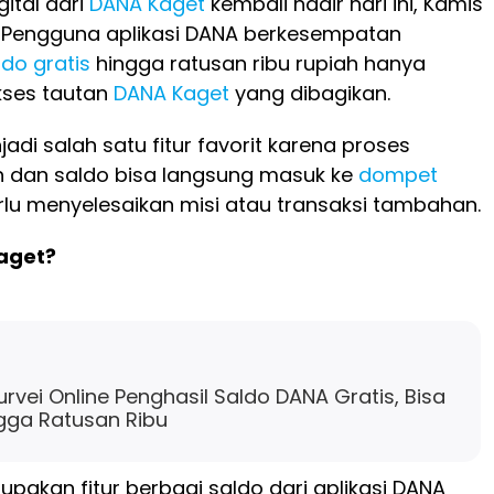
gital dari
DANA Kaget
kembali hadir hari ini, Kamis
. Pengguna aplikasi DANA berkesempatan
ldo gratis
hingga ratusan ribu rupiah hanya
ses tautan
DANA Kaget
yang dibagikan.
adi salah satu fitur favorit karena proses
 dan saldo bisa langsung masuk ke
dompet
lu menyelesaikan misi atau transaksi tambahan.
aget?
Survei Online Penghasil Saldo DANA Gratis, Bisa
gga Ratusan Ribu
pakan fitur berbagi saldo dari aplikasi DANA