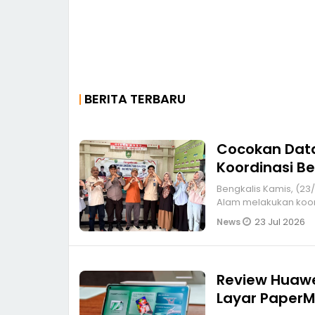
BERITA TERBARU
Cocokan Data
Koordinasi B
Bengkalis Kamis, (23/07/2026) pagi, Satuan Pelayanan Pemenuhan Gizi (SPPG) Sungai
Alam melakukan koor
23 Jul 2026
News
Review Huawe
Layar Paper