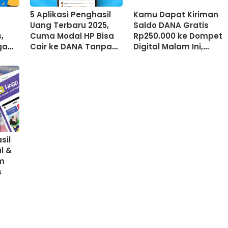
5 Aplikasi Penghasil
Kamu Dapat Kiriman
Uang Terbaru 2025,
Saldo DANA Gratis
,
Cuma Modal HP Bisa
Rp250.000 ke Dompet
ga
Cair ke DANA Tanpa
Digital Malam Ini,
Deposit!
Klaim Lewat Fitur
DANA Kaget
sil
l &
im
s