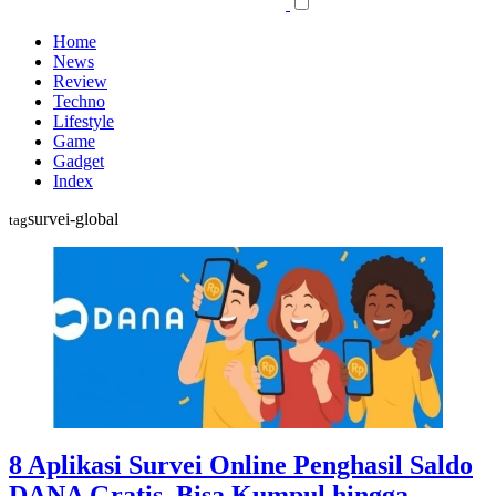
Home
News
Review
Techno
Lifestyle
Game
Gadget
Index
survei-global
tag
8 Aplikasi Survei Online Penghasil Saldo
DANA Gratis, Bisa Kumpul hingga