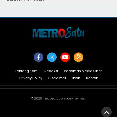
Tentang Kami
Redaksi
Pedoman Media Siber
Privacy Policy
Disclaimer
Iklan
Kontak
© 2026
metrosatu.com
. dev
heriweb