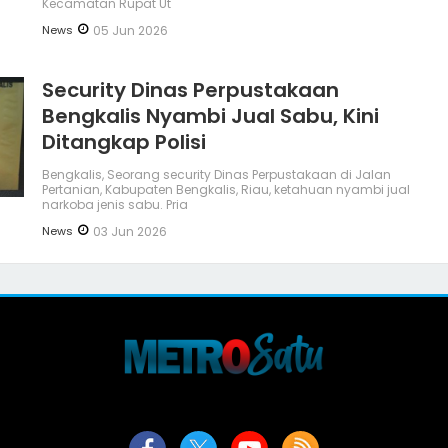
Kecamatan Rupat Ut
News
05 Jun 2026
Security Dinas Perpustakaan
Bengkalis Nyambi Jual Sabu, Kini
Ditangkap Polisi
Bengkalis, Seorang security Dinas Perpustakaan di Jalan
Pertanian, Kabupaten Bengkalis, Riau, ketahuan nyambi jual
narkoba jenis sabu. Pria
News
03 Jun 2026